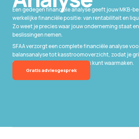
Een gedegen financiële analyse geeft jouw MKB-bedr
werkelijke financiële positie: van rentabiliteit en liqui
Zo weet je precies waar jouw onderneming staat e
beslissingen nemen.
SFAA verzorgt een complete financiële analyse voor
balansanalyse tot kasstroomoverzicht, zodat je gri
financiën en jouw groeiambities kunt waarmaken.
Gratis adviesgesprek