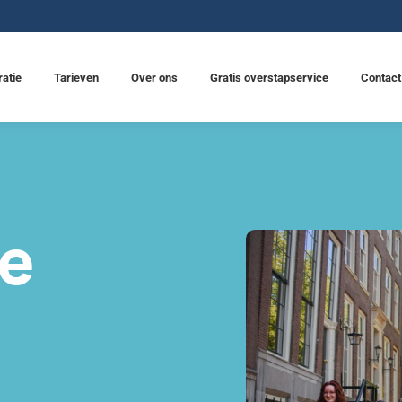
ratie
Tarieven
Over ons
Gratis overstapservice
Contact
le