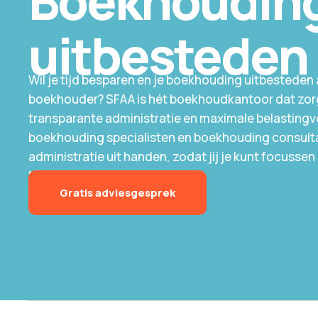
Boekhoudin
uitbesteden
Wil je tijd besparen en je boekhouding uitbesteden
boekhouder? SFAA is hét boekhoudkantoor dat zor
transparante administratie en maximale belasting
boekhouding specialisten en boekhouding consul
administratie uit handen, zodat jij je kunt focuss
Neem vrijblijvend contact op!
Gratis adviesgesprek