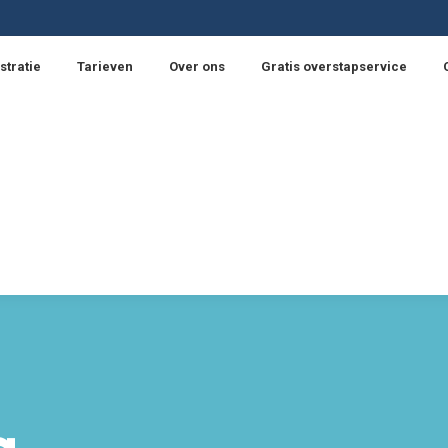
stratie
Tarieven
Over ons
Gratis overstapservice