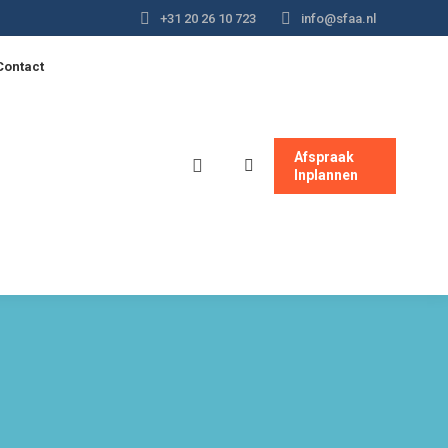
+31 20 26 10 723
info@sfaa.nl
Contact
Afspraak
Inplannen