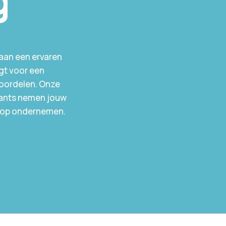
g
 aan een ervaren
gt voor een
voordelen. Onze
tants nemen jouw
en op ondernemen.