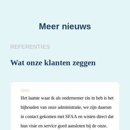
Meer nieuws
REFERENTIES
Wat onze klanten zeggen
Het laatste waar ik als ondernemer zin in heb is het
bijhouden van onze administratie, we zijn daarom
in contact gekomen met SFAA en wisten direct dat
hun visie en service goed aansloten bij de onze.