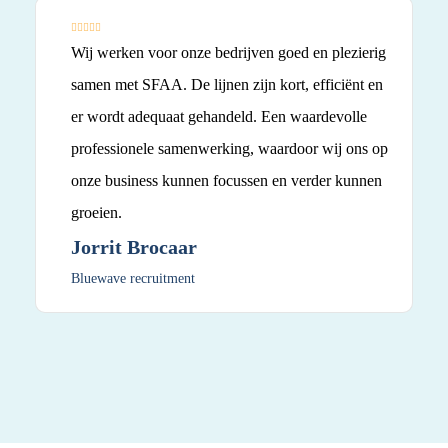
Wij werken voor onze bedrijven goed en plezierig
samen met SFAA. De lijnen zijn kort, efficiënt en
er wordt adequaat gehandeld. Een waardevolle
professionele samenwerking, waardoor wij ons op
onze business kunnen focussen en verder kunnen
groeien.
Jorrit Brocaar
Bluewave recruitment