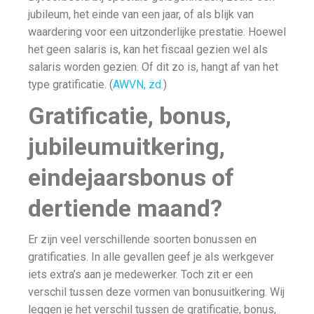
jubileum, het einde van een jaar, of als blijk van
waardering voor een uitzonderlijke prestatie. Hoewel
het geen salaris is, kan het fiscaal gezien wel als
salaris worden gezien. Of dit zo is, hangt af van het
type gratificatie. (
AWVN, zd.
)
Gratificatie, bonus,
jubileumuitkering,
eindejaarsbonus of
dertiende maand?
Er zijn veel verschillende soorten bonussen en
gratificaties. In alle gevallen geef je als werkgever
iets extra’s aan je medewerker. Toch zit er een
verschil tussen deze vormen van bonusuitkering. Wij
leggen je het verschil tussen de gratificatie, bonus,