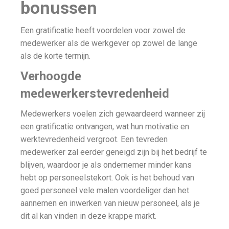
bonussen
Een gratificatie heeft voordelen voor zowel de
medewerker als de werkgever op zowel de lange
als de korte termijn.
Verhoogde
medewerkerstevredenheid
Medewerkers voelen zich gewaardeerd wanneer zij
een gratificatie ontvangen, wat hun motivatie en
werktevredenheid vergroot. Een tevreden
medewerker zal eerder geneigd zijn bij het bedrijf te
blijven, waardoor je als ondernemer minder kans
hebt op personeelstekort. Ook is het behoud van
goed personeel vele malen voordeliger dan het
aannemen en inwerken van nieuw personeel, als je
dit al kan vinden in deze krappe markt.