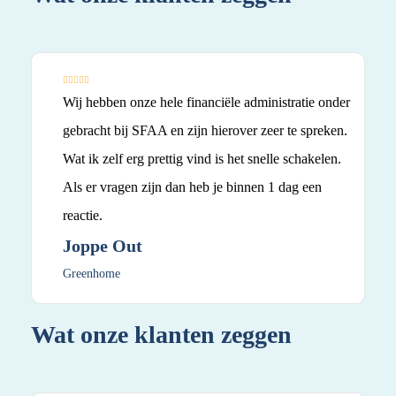
Wij hebben onze hele financiële administratie onder
gebracht bij SFAA en zijn hierover zeer te spreken.
Wat ik zelf erg prettig vind is het snelle schakelen.
Als er vragen zijn dan heb je binnen 1 dag een
reactie.
Joppe Out
Greenhome
Wat onze klanten zeggen