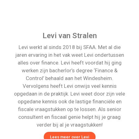
Levi van Stralen
Levi werkt al sinds 2018 bij SFAA. Met al die
jaren ervaring in het vak weet Levi ondertussen
alles over finance. Levi heeft voordat hij ging
werken zijn bacherlor’s degree ‘Finance &
Control’ behaald aan het Windesheim.
Vervolgens heeft Levi onwijs veel kennis
opgedaan in de praktijk. Levi weet door zijn vele
opgedane kennis ook de lastige financiële en
fiscale vraagstukken op te lossen. Als senior
consultent en fiscaal genie helpt hij je graag
verder bij al je vraagstukken!
Lees meer over Levi