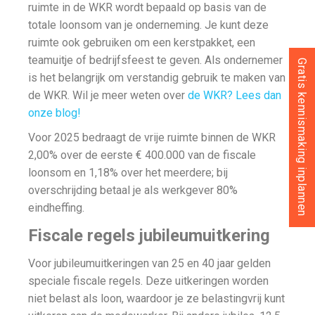
ruimte in de WKR wordt bepaald op basis van de
totale loonsom van je onderneming. Je kunt deze
ruimte ook gebruiken om een kerstpakket, een
teamuitje of bedrijfsfeest te geven. Als ondernemer
Gratis kennismaking inplannen
is het belangrijk om verstandig gebruik te maken van
de WKR. Wil je meer weten over
de WKR? Lees dan
onze blog!
Voor 2025 bedraagt de vrije ruimte binnen de WKR
2,00% over de eerste € 400.000 van de fiscale
loonsom en 1,18% over het meerdere; bij
overschrijding betaal je als werkgever 80%
eindheffing.
Fiscale regels jubileumuitkering
Voor jubileumuitkeringen van 25 en 40 jaar gelden
speciale fiscale regels. Deze uitkeringen worden
niet belast als loon, waardoor je ze belastingvrij kunt