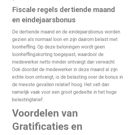
Fiscale regels dertiende maand
en eindejaarsbonus
De dertiende maand en de eindejaarsbonus worden
gezien als normaal loon en zijn daarom belast met
loonheffing. Op deze beloningen wordt geen
loonheffingskorting toegepast, waardoor de
medewerker netto minder ontvangt dan verwacht.
Ook doordat de medewerker in deze maand al zijn
echte loon ontvangt, is de belasting over de bonus in
de meeste gevallen relatief hoog. Het valt dan
namelijk vaak voor een groot gedeelte in het hoge
belastingtarief.
Voordelen van
Gratificaties en