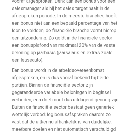
vooraf afgesproken. Denk aan een bonus voor een
salesmanager als hij het sales target haalt in de
afgesproken periode. In de meeste branches hoeft
een bonus niet aan een bepaald percentage van het
loon te voldoen; de financiële branche vormt hierop
een uitzondering. Zo geldt in de financiële sector
een bonusplafond van maximaal 20% van de vaste
beloning op jaarbasis (jaarsalaris en extra’s zoals
een leaseauto).
Een bonus wordt in de arbeidsovereenkomst
afgesproken, en is dus vooraf bekend bij beide
partijen. Binnen de financiële sector zijn
gegarandeerde variabele beloningen in beginsel
verboden, een doel moet dus uitdagend genoeg zijn.
Buiten de financiële sector bestaat geen generiek
wettelijk verbod; leg bonusafspraken daarom zo
vast dat de uitkering afhankelijk is van duidelijke,
meetbare doelen en niet automatisch verschuldigd