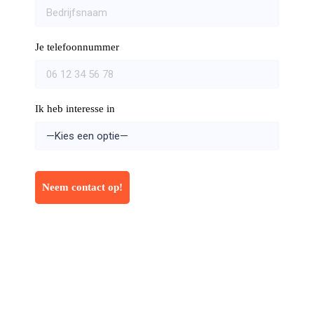
Je telefoonnummer
Ik heb interesse in