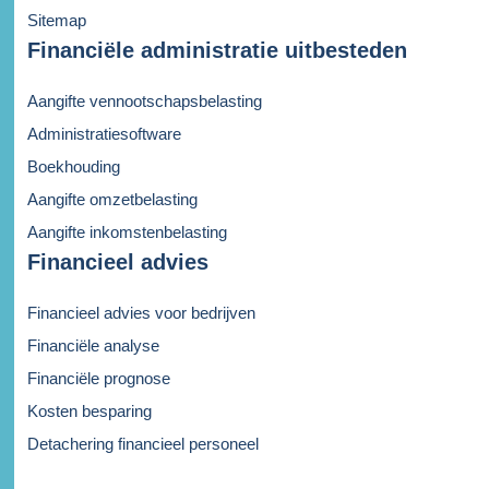
Sitemap
Financiële administratie uitbesteden
Aangifte vennootschapsbelasting
Administratiesoftware
Boekhouding
Aangifte omzetbelasting
Aangifte inkomstenbelasting
Financieel advies
Financieel advies voor bedrijven
Financiële analyse
Financiële prognose
Kosten besparing
Detachering financieel personeel