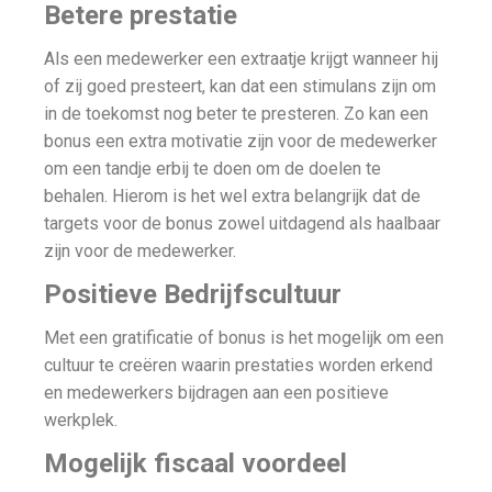
Betere prestatie
Als een medewerker een extraatje krijgt wanneer hij
of zij goed presteert, kan dat een stimulans zijn om
in de toekomst nog beter te presteren. Zo kan een
bonus een extra motivatie zijn voor de medewerker
om een tandje erbij te doen om de doelen te
behalen. Hierom is het wel extra belangrijk dat de
targets voor de bonus zowel uitdagend als haalbaar
zijn voor de medewerker.
Positieve Bedrijfscultuur
Met een gratificatie of bonus is het mogelijk om een
cultuur te creëren waarin prestaties worden erkend
en medewerkers bijdragen aan een positieve
werkplek.
Mogelijk fiscaal voordeel