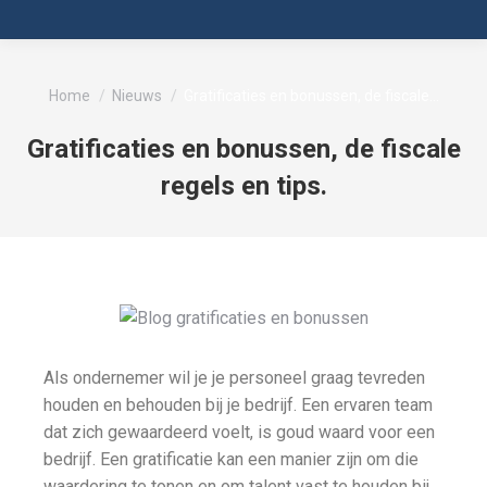
Je bent hier:
Home
Nieuws
Gratificaties en bonussen, de fiscale…
Gratificaties en bonussen, de fiscale
regels en tips.
Als ondernemer wil je je personeel graag tevreden
houden en behouden bij je bedrijf. Een ervaren team
dat zich gewaardeerd voelt, is goud waard voor een
bedrijf. Een gratificatie kan een manier zijn om die
waardering te tonen en om talent vast te houden bij