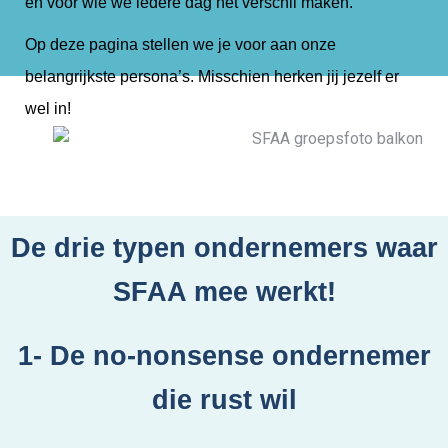
én voor wie we iedere dag het verschil maken.
Op deze pagina stellen we je voor aan onze
belangrijkste persona’s. Misschien herken jij jezelf er
wel in!
De drie typen ondernemers waar
SFAA mee werkt!
1- De no-nonsense ondernemer
die rust wil