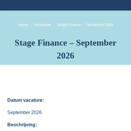
Home
Vacatures
Stage Finance – September 2026
Stage Finance – September
Je bent hier:
2026
Datum vacature:
September 2026
Beschrijving: