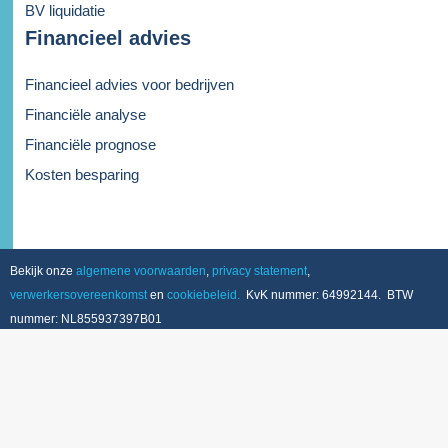
BV liquidatie
Financieel advies
Financieel advies voor bedrijven
Financiële analyse
Financiële prognose
Kosten besparing
Bekijk onze
algemene voorwaarden
,
privacy statement
,
verwerkersovereenkomst
en
cookiebeleid.
KvK nummer: 64992144. BTW
nummer: NL855937397B01