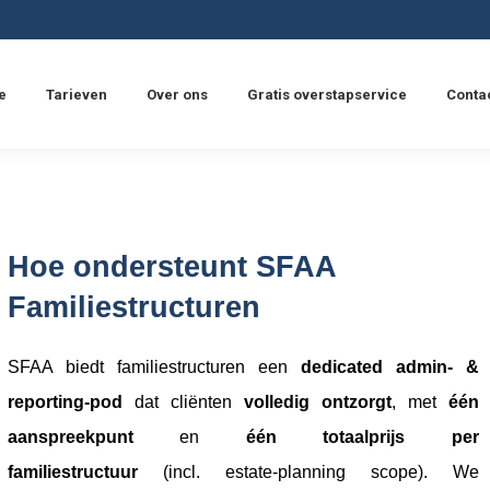
e
Tarieven
Over ons
Gratis overstapservice
Conta
Hoe ondersteunt SFAA
Familiestructuren
SFAA biedt familiestructuren een
dedicated admin- &
reporting-pod
dat cliënten
volledig ontzorgt
, met
één
aanspreekpunt
en
één totaalprijs per
familiestructuur
(incl. estate-planning scope). We