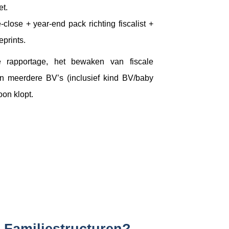
et.
close + year-end pack richting fiscalist +
eprints.
 rapportage, het bewaken van fiscale
an meerdere BV’s (inclusief kind BV/baby
oon klopt.