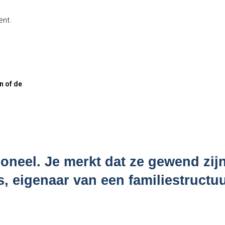
ënt.
n of de
ioneel. Je merkt dat ze gewend zij
as, eigenaar van een familiestruct