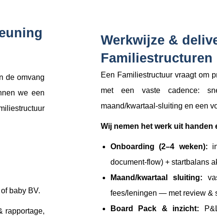
teuning
Werkwijze & deliv
Familiestructuren
Een Familiestructuur vraagt om p
van de omvang
met een vaste cadence: sne
kunnen we een
maand/kwartaal-sluiting en een vo
iliestructuur
Wij nemen het werk uit handen e
Onboarding (2–4 weken):
in
document-flow) + startbalans a
Maand/kwartaal sluiting:
vas
 of baby BV.
fees/leningen — met review & s
Board Pack & inzicht:
P&L,
& rapportage,