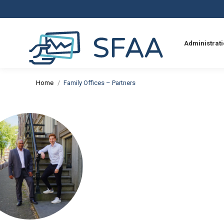
Administrati
Je bent hier:
Home
Family Offices – Partners