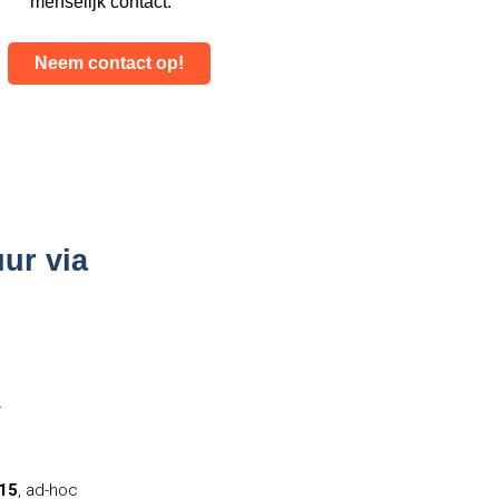
menselijk contact.
Neem contact op!
uur via
r
+15
, ad-hoc