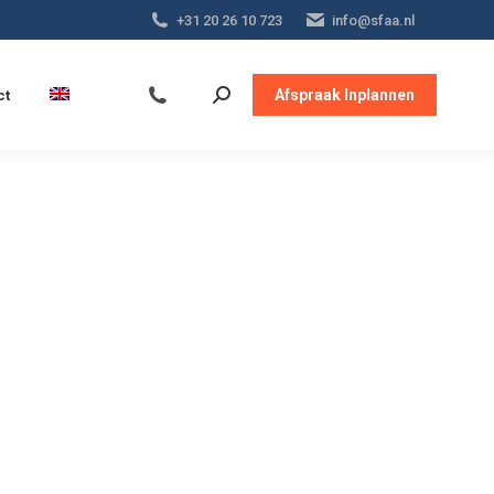
+31 20 26 10 723
info@sfaa.nl
Afspraak Inplannen
ct