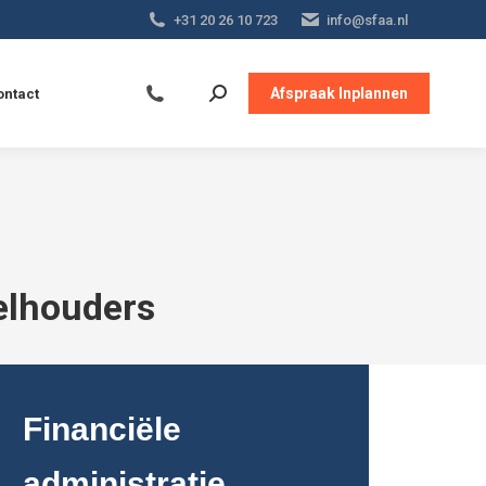
+31 20 26 10 723
info@sfaa.nl
Afspraak Inplannen
ontact
elhouders
Financiële
administratie