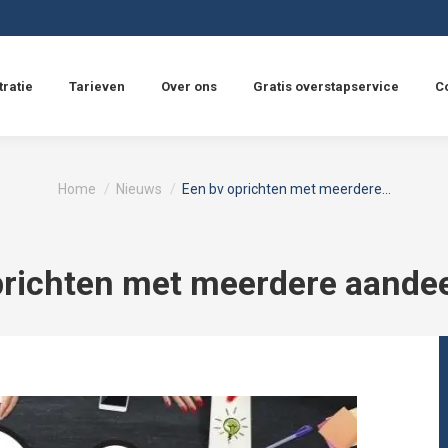
tratie
Tarieven
Over ons
Gratis overstapservice
C
Je bent hier:
Home
Nieuws
Een bv oprichten met meerdere…
prichten met meerdere aande