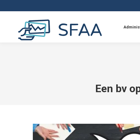
Adminis
Een bv o