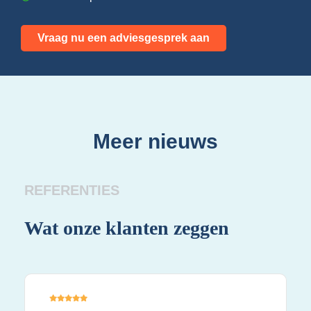
Vraag nu een adviesgesprek aan
Meer nieuws
REFERENTIES
Wat onze klanten zeggen
Wa