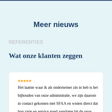
Meer nieuws
REFERENTIES
Wat onze klanten zeggen
Wa
Het laatste waar ik als ondernemer zin in heb is het
bijhouden van onze administratie, we zijn daarom
in contact gekomen met SFAA en wisten direct dat
hun visie en service goed aansloten bij de onze.