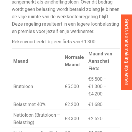
aangemerkt als eindheffingsloon. Over dit bedrag
wordt geen belasting wordt betaald zolang je binnen
de vrije ruimte van de werkkostenregeling blijft.
Gratis kennismaking inplannen
Deze regeling resulteert in een lagere loonbelasting
en premies voor jezelf en je werknemer.
Rekenvoorbeeld: bij een fiets van €1.300
Maand van
Normale
Maand
Aanschaf
Maand
Fiets
€5.500 –
Brutoloon
€5.500
€1.300 =
€4.200
Belast met 40%
€2.200
€1.680
Nettoloon (Brutoloon –
€3.300
€2.520
Belasting)