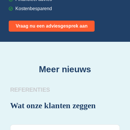
Kostenbesparend
Vraag nu een adviesgesprek aan
Meer nieuws
REFERENTIES
Wat onze klanten zeggen
Wa