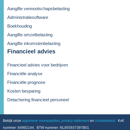
Aangifte vennootschapsbelasting
Administratiesoftware
Boekhouding
Aangifte omzetbelasting
Aangifte inkomstenbelasting
Financieel advies
Financieel advies voor bedrijven
Financiële analyse
Financiële prognose
Kosten besparing
Detachering financieel personeel
Bekijk onze
algemene voorwaarden
,
privacy statement
en
cookiebeleid.
KvK
nummer: 64992144. BTW nummer: NL855937397B01