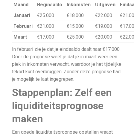
Maand
Beginsaldo
Inkomsten
Uitgaven
Einds
Januari
€25.000
€18.000
€22.000
€21.0
Februari
€21.000
€15.000
€19.000
€17.0
Maart
€17.000
€25.000
€20.000
€22.0
In februari zie je dat je eindsaldo daalt naar €17.000.
Door de prognose weet je dat je in maart weer een
piek in inkomsten verwacht, waardoor je het tijdelijke
tekort kunt overbruggen. Zonder deze prognose had
je mogelijk te laat ingegrepen.
Stappenplan: Zelf een
liquiditeitsprognose
maken
Een goede liquiditeitsprognose opstellen vraagt