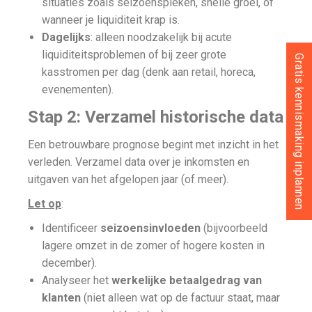
situaties zoals seizoenspieken, snelle groei, of
wanneer je liquiditeit krap is.
Dagelijks
: alleen noodzakelijk bij acute
liquiditeitsproblemen of bij zeer grote
Gratis kennismaking inplannen
kasstromen per dag (denk aan retail, horeca,
evenementen).
Stap 2: Verzamel historische data
Een betrouwbare prognose begint met inzicht in het
verleden. Verzamel data over je inkomsten en
uitgaven van het afgelopen jaar (of meer).
Let op
:
Identificeer
seizoensinvloeden
(bijvoorbeeld
lagere omzet in de zomer of hogere kosten in
december).
Analyseer het
werkelijke betaalgedrag van
klanten
(niet alleen wat op de factuur staat, maar