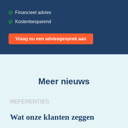
Financieel advies
Kostenbesparend
Vraag nu een adviesgesprek aan
Meer nieuws
REFERENTIES
Wat onze klanten zeggen
Wa