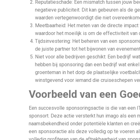
Reputatieschade: Een mismatch tussen jouw bedr
negatieve publiciteit. Dit kan gebeuren als de g
waarden vertegenwoordigt die niet overeenkomen
Meetbaarheid: Het meten van de directe impact v
waardoor het moeilijk is om de effectiviteit van 
Tijdsinvestering: Het beheren van een sponsorrel
de juiste partner tot het bijwonen van evenemen
Niet voor alle bedrijven geschikt: Een bedrijf wa
hebben bij sponsoring dan een bedrijf wat enkel 
groenteman in het dorp de plaatselijke voetbalc
winstgevend voor iemand die cruiseschepen ve
Voorbeeld van een Goe
Een succesvolle sponsoringsactie is die van een I
sponsort. Deze actie versterkt hun imago als een 
naamsbekendheid onder potentiële klanten en creë
een sponsoractie als deze volledig op te voeren a
volledig profiteren van de aftrekbaarheid van spons