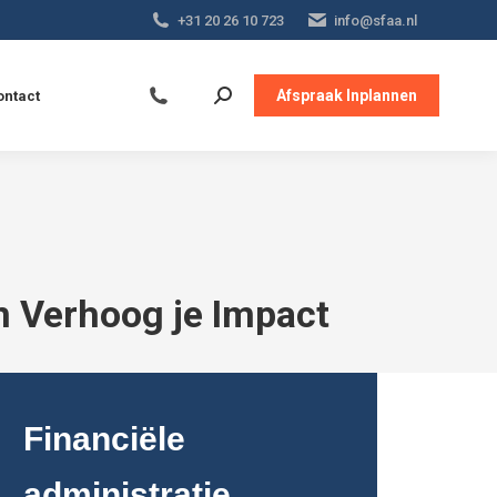
+31 20 26 10 723
info@sfaa.nl
Afspraak Inplannen
ontact
 Verhoog je Impact
Financiële
administratie