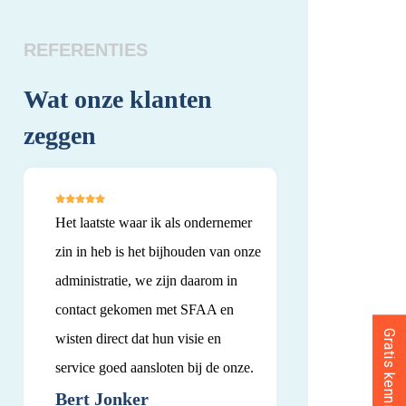
REFERENTIES
Wat onze klanten
Wat onze kl
zeggen
zeggen
Het laatste waar ik als ondernemer
Al jaren een uits
zin in heb is het bijhouden van onze
met SFAA, ze zijn
administratie, we zijn daarom in
en behulpzaam. 
contact gekomen met SFAA en
advies. Dit bedrij
wisten direct dat hun visie en
bevelen!
service goed aansloten bij de onze.
Erik Smit
Bert Jonker
Jansen Smit Makela