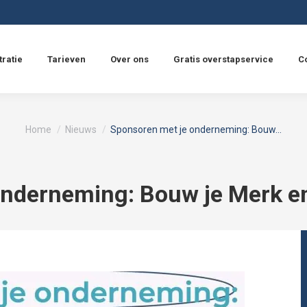
tratie
Tarieven
Over ons
Gratis overstapservice
C
Je bent hier:
Home
Nieuws
Sponsoren met je onderneming: Bouw…
onderneming: Bouw je Merk en