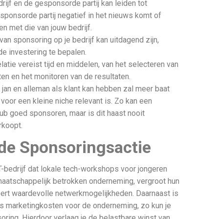
ijf en de gesponsorde partij kan leiden tot
esponsorde partij negatief in het nieuws komt of
 met die van jouw bedrijf.
an sponsoring op je bedrijf kan uitdagend zijn,
de investering te bepalen.
atie vereist tijd en middelen, van het selecteren van
ten en het monitoren van de resultaten.
t jan en alleman als klant kan hebben zal meer baat
voor een kleine niche relevant is. Zo kan een
lub goed sponsoren, maar is dit haast nooit
rkoopt.
de Sponsoringsactie
T-bedrijf dat lokale tech-workshops voor jongeren
maatschappelijk betrokken onderneming, vergroot hun
ert waardevolle netwerkmogelijkheden. Daarnaast is
ls marketingkosten voor de onderneming, zo kun je
oring. Hierdoor verlaag je de belastbare winst van