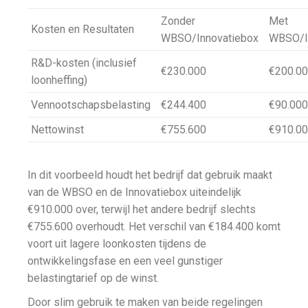
Zonder
Met
Kosten en Resultaten
WBSO/Innovatiebox
WBSO/I
R&D-kosten (inclusief
€230.000
€200.0
loonheffing)
Vennootschapsbelasting
€244.400
€90.000
Nettowinst
€755.600
€910.0
In dit voorbeeld houdt het bedrijf dat gebruik maakt
van de WBSO en de Innovatiebox uiteindelijk
€910.000 over, terwijl het andere bedrijf slechts
€755.600 overhoudt. Het verschil van €184.400 komt
voort uit lagere loonkosten tijdens de
ontwikkelingsfase en een veel gunstiger
belastingtarief op de winst.
Door slim gebruik te maken van beide regelingen