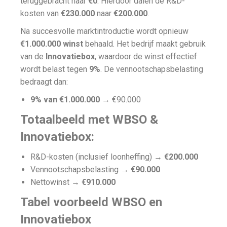
teruggebracht naar
€0
. Hierdoor dalen de R&D-
kosten van
€230.000
naar
€200.000
.
Na succesvolle marktintroductie wordt opnieuw
€1.000.000 winst
behaald. Het bedrijf maakt gebruik
van de
Innovatiebox
, waardoor de winst effectief
wordt belast tegen
9%
. De vennootschapsbelasting
bedraagt dan:
9% van €1.000.000
→ €90.000
Totaalbeeld met WBSO &
Innovatiebox:
R&D-kosten (inclusief loonheffing) →
€200.000
Vennootschapsbelasting →
€90.000
Nettowinst →
€910.000
Tabel voorbeeld WBSO en
Innovatiebox