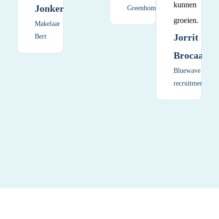
kunnen
Jonker
Greenhome
groeien.
Makelaar
Jorrit
Bert
Brocaar
Bluewave
recruitment