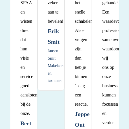
SFAA
zeker
het
gehandeld.
en
aan te
snelle
Een
wisten
bevelen!
schakelen.
waardevolle
direct
Erik
Als er
professionele
dat
vragen
samenwerking
Smit
hun
zijn
waardoor
Jansen
visie
dan
wij
Smit
Makelaars
en
heb je
ons op
en
service
binnen
onze
taxateurs
goed
1 dag
business
aansloten
een
kunnen
bij de
reactie.
focussen
onze.
Joppe
en
Bert
verder
Out