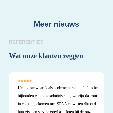
Meer nieuws
REFERENTIES
Wat onze klanten zeggen
Wa
Het laatste waar ik als ondernemer zin in heb is het
bijhouden van onze administratie, we zijn daarom
in contact gekomen met SFAA en wisten direct dat
hun visie en service goed aansloten bij de onze.