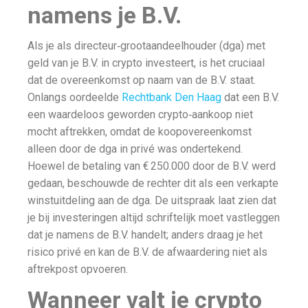
namens je B.V.
Als je als directeur‑grootaandeelhouder (dga) met
geld van je B.V. in crypto investeert, is het cruciaal
dat de overeenkomst op naam van de B.V. staat.
Onlangs oordeelde
Rechtbank Den Haag
dat een B.V.
een waardeloos geworden crypto‑aankoop niet
mocht aftrekken, omdat de koopovereenkomst
alleen door de dga in privé was ondertekend.
Hoewel de betaling van € 250.000 door de B.V. werd
gedaan, beschouwde de rechter dit als een verkapte
winstuitdeling aan de dga. De uitspraak laat zien dat
je bij investeringen altijd schriftelijk moet vastleggen
dat je namens de B.V. handelt; anders draag je het
risico privé en kan de B.V. de afwaardering niet als
aftrekpost opvoeren.
Wanneer valt je crypto