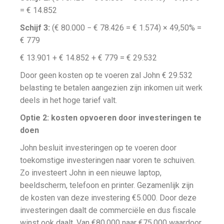
= € 14.852
Schijf 3:
(€ 80.000 − € 78.426 = € 1.574) × 49,50% =
€ 779
€ 13.901 + € 14.852 + € 779 = € 29.532
Door geen kosten op te voeren zal John € 29.532
belasting te betalen aangezien zijn inkomen uit werk
deels in het hoge tarief valt.
Optie 2: kosten opvoeren door investeringen te
doen
John besluit investeringen op te voeren door
toekomstige investeringen naar voren te schuiven.
Zo investeert John in een nieuwe laptop,
beeldscherm, telefoon en printer. Gezamenlijk zijn
de kosten van deze investering €5.000. Door deze
investeringen daalt de commerciële en dus fiscale
winst ook daalt. Van €80.000 naar €75.000 waardoor