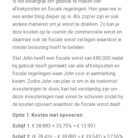
is het belangrijk om gebruik te maken van
aftrekposten en fiscale regelingen. Hier gaan we in
een ander blog dieper op in. Als zzp’er zijn er ook
andere manieren om je winst te drukken. Zo kan je
door kosten op te voeren de commerciële winst en
daarmee ook de fiscale winst verlagen waardoor je
minder belasting hoeft te betalen.
Stel John heeft een fiscale winst van €80.000 nadat
hij gebruik heeft gemaakt van alle aftrekposten en
fiscale regelingen waar John voor in aanmerking
kwam. Zodra John van plan is om in de toekomst
investeringen te doen, kan het verstandig zijn om
deze investeringen naar voren te schuiven zodat hij
de kosten opvoert waardoor de fiscale winst daalt.
Optie 1: Kosten niet opvoeren
Schijf 1:
€ 38.883 × 35,75% = € 13.901
Schijf 2:
(€ 78.426 − € 38.883 = € 39.543) × 37,56%