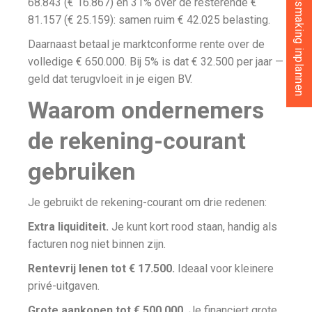
Gratis kennismaking inplannen
68.843 (€ 16.867) en 31% over de resterende €
81.157 (€ 25.159): samen ruim € 42.025 belasting.
Daarnaast betaal je marktconforme rente over de
volledige € 650.000. Bij 5% is dat € 32.500 per jaar —
geld dat terugvloeit in je eigen BV.
Waarom ondernemers
de rekening-courant
gebruiken
Je gebruikt de rekening-courant om drie redenen:
Extra liquiditeit.
Je kunt kort rood staan, handig als
facturen nog niet binnen zijn.
Rentevrij lenen tot € 17.500.
Ideaal voor kleinere
privé-uitgaven.
Grote aankopen tot € 500.000.
Je financiert grote