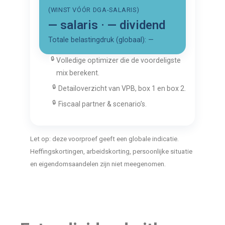
(WINST VÓÓR DGA-SALARIS)
—
salaris ·
—
dividend
Totale belastingdruk (globaal): —
🔒
Volledige optimizer die de voordeligste
mix berekent.
🔒
Detailoverzicht van VPB, box 1 en box 2.
🔒
Fiscaal partner & scenario’s.
Let op: deze voorproef geeft een globale indicatie.
Heffingskortingen, arbeidskorting, persoonlijke situatie
en eigendomsaandelen zijn niet meegenomen.