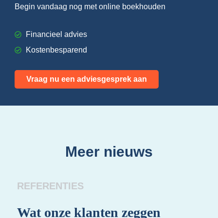
Begin vandaag nog met online boekhouden
Financieel advies
Kostenbesparend
Vraag nu een adviesgesprek aan
Meer nieuws
REFERENTIES
Wat onze klanten zeggen
Wa